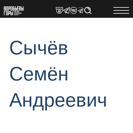
Skip
to
content
Сычёв
Семён
Андреевич