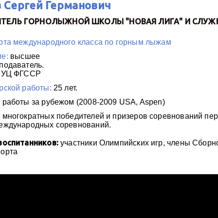
 Сергей Германович
ТЕЛЬ ГОРНОЛЫЖНОЙ ШКОЛЫ "НОВАЯ ЛИГА" И СЛУЖ
рта международного класса по горным лыжам
е:
высшее
подаватель.
н УЦ ФГССР
рской работы:
25 лет.
 работы за рубежом (2008-2009 USA, Aspen)
 многократных победителей и призеров соревнований пер
еждународных соревнований.
воспитанников:
участники Олимпийских игр, члены Сборно
порта