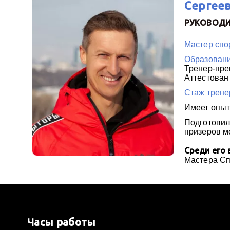
Сергеев
РУКОВОДИ
Мастер спо
Образовани
Тренер-пре
Аттестова
Стаж трене
Имеет опыт
Подготовил
призеров м
Среди его 
Мастера С
Часы работы